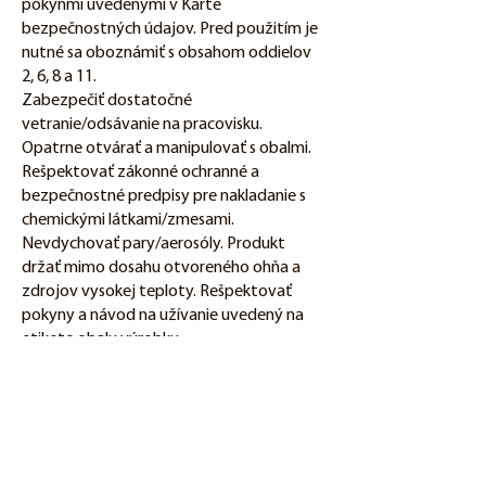
pokynmi uvedenými v Karte
bezpečnostných údajov. Pred použitím je
nutné sa oboznámiť s obsahom oddielov
2, 6, 8 a 11.
Zabezpečiť dostatočné
vetranie/odsávanie na pracovisku.
Opatrne otvárať a manipulovať s obalmi.
Rešpektovať zákonné ochranné a
bezpečnostné predpisy pre nakladanie s
chemickými látkami/zmesami.
Nevdychovať pary/aerosóly. Produkt
držať mimo dosahu otvoreného ohňa a
zdrojov vysokej teploty. Rešpektovať
pokyny a návod na užívanie uvedený na
etikete obalu výrobku.
Pri práci nejesť, nepiť a nefajčiť. Pred
prestávkou a po skončení práce umyť ruky
a vyzliecť znečistený
pracovný odev. Tento odev uchovávať
oddelene.
Nádoba je pod tlakom. Chrániť pred