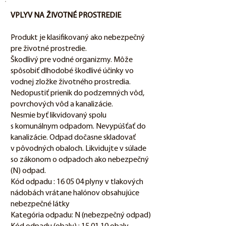
VPLYV NA ŽIVOTNÉ PROSTREDIE
Produkt je klasifikovaný ako nebezpečný
pre životné prostredie.
Škodlivý pre vodné organizmy. Môže
spôsobiť dlhodobé škodlivé účinky vo
vodnej zložke životného prostredia.
Nedopustiť prienik do podzemných vôd,
povrchových vôd a kanalizácie.
Nesmie byť likvidovaný spolu
s komunálnym odpadom. Nevypúšťať do
kanalizácie. Odpad dočasne skladovať
v pôvodných obaloch. Likvidujte v súlade
so zákonom o odpadoch ako nebezpečný
(N) odpad.
Kód odpadu : 16 05 04 plyny v tlakových
nádobách vrátane halónov obsahujúce
nebezpečné látky
Kategória odpadu: N (nebezpečný odpad)