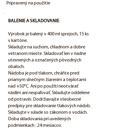
Pripravený na použitie
BALENIE A SKLADOVANIE
Výrobok je balený v 400 ml sprejoch, 15 ks
v kartóne.
Skladujte na suchom, chladnom a dobre
vetranom mieste. Skladovať len v riadne
utesnených a označených pôvodných
obaloch.
Nádoba je pod tlakom, chráňte pred
priamym slnečným žiarením a teplotami
nad +50°C. Ani po použití neotvárať
násilím ani nespaľovať. Skladujte oddelene
od potravín. Dodržiavajte všeobecné
predpisy pre skladovanie tlakových nádob.
Skladujte v súlade so zákonom o vodách.
Doba skladovania pri uvedených
podmienkach : 24 mesiacov.