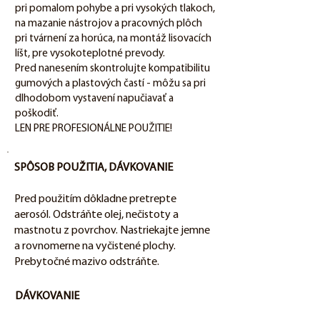
pri pomalom pohybe a pri vysokých tlakoch,
na mazanie nástrojov a pracovných plôch
pri tvárnení za horúca, na montáž lisovacích
líšt, pre vysokoteplotné prevody.
Pred nanesením skontrolujte kompatibilitu
gumových a plastových častí - môžu sa pri
dlhodobom vystavení napučiavať a
poškodiť.
LEN PRE PROFESIONÁLNE POUŽITIE!
SPÔSOB POUŽITIA, DÁVKOVANIE
Pred použitím dôkladne pretrepte
aerosól. Odstráňte olej, nečistoty a
mastnotu z povrchov. Nastriekajte jemne
a rovnomerne na vyčistené plochy.
Prebytočné mazivo odstráňte.
DÁVKOVANIE