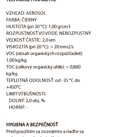
TECHNICKÉ PARAMETRE
VZHĽAD: AEROSOL
FARBA: ČIERNY
HUSTOTA (pri 20 °C): 1,00 g/cm3
ROZPUSTNOSŤ VO VODE: NEROZPUSTNÝ
VEĽKOSŤ ČASTÍC: 2,0 um
VISKOZITA (pri 20 °C): > 20 mm2/s
VOC (obsah organických rozpúšťadiel):
1,00 kg/kg
TOC (celkový organický uhlík): < 0,800
kg/kg
TEPLOTNÁ ODOLNOSŤ: od -35 °C do
+450°C
LIMIT VÝBUŠNOSTI:
DOLNÝ: 2,0 obj. %
HORNÝ: -
HYGIENA A BEZPEČNOSŤ
Pred použitím sa zoznámte a riaďte sa