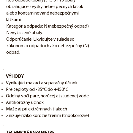
Kód odpadu (obaly) : 15 01 10 obaly
obsahujúce zvyšky nebezpečných látok
alebo kontaminované nebezpečnými
látkami
Kategória odpadu: N (nebezpečný odpad)
Nevyčistené obaly:
Odporúčanie: Likvidujte v súlade so
zákonom o odpadoch ako nebezpečný (N)
odpad.
VÝHODY
Vynikajúci mazací a separačný účinok
Pre teploty od -35°C do +450°C
Odolný voči pare, horúcej aj studenej vode
Antikorózny účinok
Maže aj pri extrémnych tlakoch
Znižuje riziko korózie trením (tribokorózie)