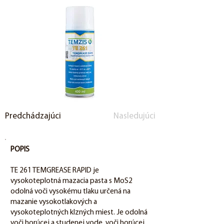
Predchádzajúci
Nasledujúci
POPIS
TE 261 TEMGREASE RAPID je
vysokoteplotná mazacia pasta s MoS2
odolná voči vysokému tlaku určená na
mazanie vysokotlakových a
vysokoteplotných klzných miest. Je odolná
voči horúcej a studenej vode, voči horúcej