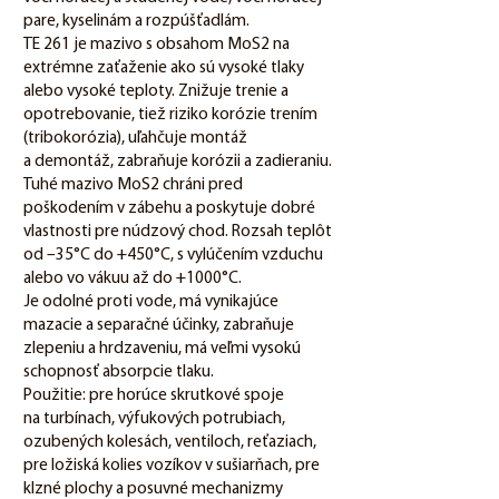
pare, kyselinám a rozpúšťadlám.
TE 261 je mazivo s obsahom MoS2 na
extrémne zaťaženie ako sú vysoké tlaky
alebo vysoké teploty. Znižuje trenie a
opotrebovanie, tiež riziko korózie trením
(tribokorózia), uľahčuje montáž
a demontáž, zabraňuje korózii a zadieraniu.
Tuhé mazivo MoS2 chráni pred
poškodením v zábehu a poskytuje dobré
vlastnosti pre núdzový chod. Rozsah teplôt
od –35°C do +450°C, s vylúčením vzduchu
alebo vo vákuu až do +1000°C.
Je odolné proti vode, má vynikajúce
mazacie a separačné účinky, zabraňuje
zlepeniu a hrdzaveniu, má veľmi vysokú
schopnosť absorpcie tlaku.
Použitie: pre horúce skrutkové spoje
na turbínach, výfukových potrubiach,
ozubených kolesách, ventiloch, reťaziach,
pre ložiská kolies vozíkov v sušiarňach, pre
klzné plochy a posuvné mechanizmy