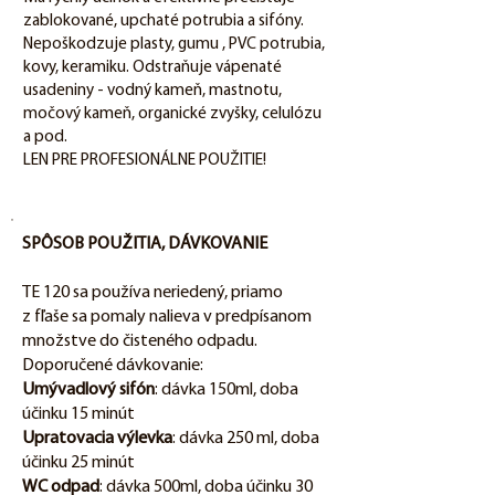
zablokované, upchaté potrubia a sifóny.
Nepoškodzuje plasty, gumu , PVC potrubia,
kovy, keramiku. Odstraňuje vápenaté
usadeniny - vodný kameň, mastnotu,
močový kameň, organické zvyšky, celulózu
a pod.
LEN PRE PROFESIONÁLNE POUŽITIE!
SPÔSOB POUŽITIA, DÁVKOVANIE
TE 120 sa používa neriedený, priamo
z fľaše sa pomaly nalieva v predpísanom
množstve do čisteného odpadu.
Doporučené dávkovanie:
Umývadlový sifón
: dávka 150ml, doba
účinku 15 minút
Upratovacia výlevka
: dávka 250 ml, doba
účinku 25 minút
WC odpad
: dávka 500ml, doba účinku 30