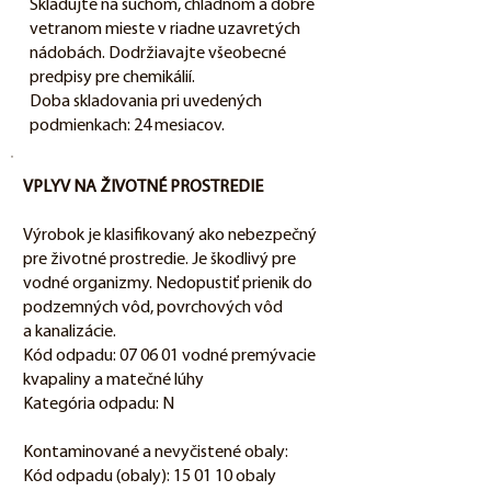
Skladujte na suchom, chladnom a dobre
vetranom mieste v riadne uzavretých
nádobách. Dodržiavajte všeobecné
predpisy pre chemikálií.
Doba skladovania pri uvedených
podmienkach: 24 mesiacov.
VPLYV NA ŽIVOTNÉ PROSTREDIE
Výrobok je klasifikovaný ako nebezpečný
pre životné prostredie. Je škodlivý pre
vodné organizmy. Nedopustiť prienik do
podzemných vôd, povrchových vôd
a kanalizácie.
Kód odpadu: 07 06 01 vodné premývacie
kvapaliny a matečné lúhy
Kategória odpadu: N
Kontaminované a nevyčistené obaly:
Kód odpadu (obaly): 15 01 10 obaly