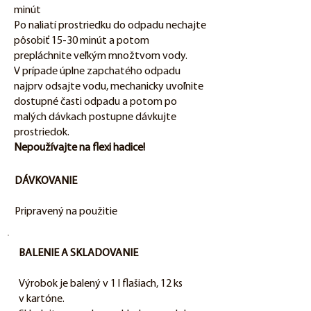
minút
Po naliatí prostriedku do odpadu nechajte
pôsobiť 15-30 minút a potom
prepláchnite veľkým množtvom vody.
V prípade úplne zapchatého odpadu
najprv odsajte vodu, mechanicky uvoľnite
dostupné časti odpadu a potom po
malých dávkach postupne dávkujte
prostriedok.
Nepoužívajte na flexi hadice!
DÁVKOVANIE
Pripravený na použitie
BALENIE A SKLADOVANIE
Výrobok je balený v 1 l flašiach, 12 ks
v kartóne.