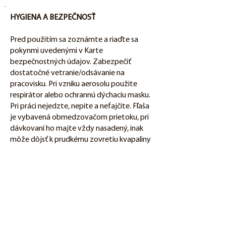
HYGIENA A BEZPEČNOSŤ
Pred použitím sa zoznámte a riaďte sa
pokynmi uvedenými v Karte
bezpečnostných údajov. Zabezpečiť
dostatočné vetranie/odsávanie na
pracovisku. Pri vzniku aerosolu použite
respirátor alebo ochrannú dýchaciu masku.
Pri práci nejedzte, nepite a nefajčite. Fľaša
je vybavená obmedzovačom prietoku, pri
dávkovaní ho majte vždy nasadený, inak
môže dôjsť k prudkému zovretiu kvapaliny
v sifóne a k vystreknutiu prostriedku, čo
môže mať vážny zdravotný následok. Pri
aplikácii výrobku sa nenakláňajte nad
sifónom alebo kanalizáciou. Obsahuje
kyslinu sírovú, dôsledne používajte
ochranné pomôcky.