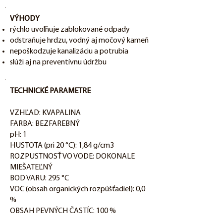
VÝHODY
rýchlo uvoľňuje zablokované odpady
odstraňuje hrdzu, vodný aj močový kameň
nepoškodzuje kanalizáciu a potrubia
slúži aj na preventívnu údržbu
TECHNICKÉ PARAMETRE
VZHĽAD: KVAPALINA
FARBA: BEZFAREBNÝ
pH: 1
HUSTOTA (pri 20 °C): 1,84 g/cm3
ROZPUSTNOSŤ VO VODE: DOKONALE
MIEŠATEĽNÝ
BOD VARU: 295 °C
VOC (obsah organických rozpúšťadiel): 0,0
%
OBSAH PEVNÝCH ČASTÍC: 100 %