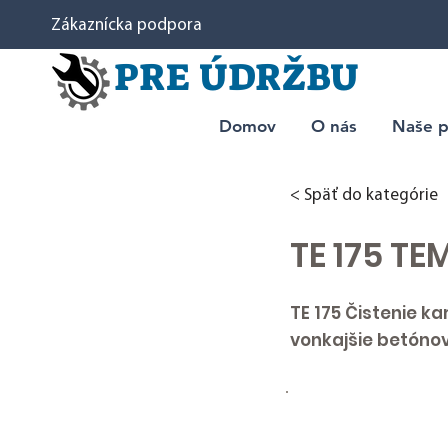
Zákaznícka podpora
PRE ÚDRŽBU
Domov
O nás
Naše p
< Späť do kategórie
TE 175 T
TE 175 Čistenie k
vonkajšie betóno