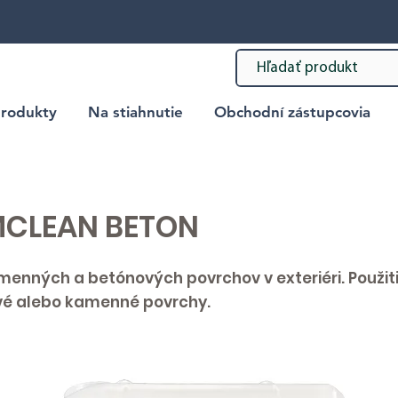
rodukty
Na stiahnutie
Obchodní zástupcovia
EMCLEAN BETON
amenných a betónových povrchov v exteriéri. Použit
vé alebo kamenné povrchy.