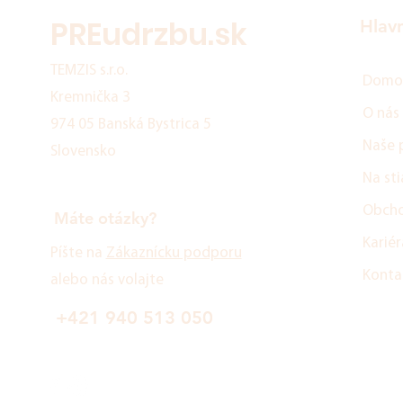
PREudrzbu.sk
Hlav
TEMZIS s.r.o.
Domo
Kremnička 3
O nás
974 05 Banská Bystrica 5
Naše 
Slovensko
Na sti
Obcho
Máte otázky?
Kariér
Píšte na
Zákaznícku podporu
Konta
alebo nás volajte
+421 940 513 050