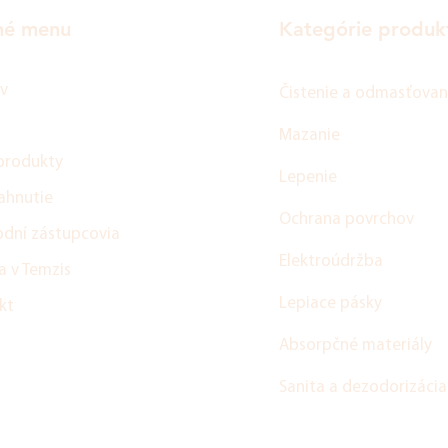
né menu
Kategórie produk
v
Čistenie a odmasťovan
Mazanie
produkty
Lepenie
ahnutie
Ochrana povrchov
dní zástupcovia
Elektroúdržba
a v Temzis
Lepiace pásky
kt
Absorpčné materiály
Sanita a dezodorizácia