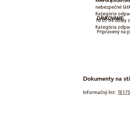
Kód odpadu (oba
nebezpečné lát
Kategória odpa
DÁVKOVANIE
16 05 04 obaly 
Kategória odpa
Pripravený na p
Dokumenty na sti
Informačný list:
TE17