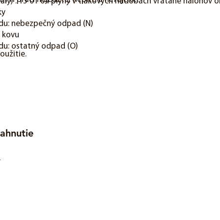
ly) : 15 01 04 plyny v tlakových nádobách vrátane halónov 
ky
du: nebezpečný odpad (N)
z kovu
du: ostatný odpad (O)
oužitie.
ahnutie
5