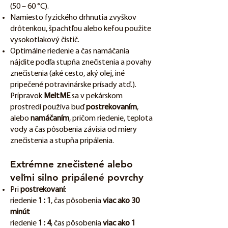
(50 – 60 °C).
Namiesto fyzického drhnutia zvyškov
drôtenkou, špachtľou alebo kefou použite
vysokotlakový čistič.
Optimálne riedenie a čas namáčania
nájdite podľa stupňa znečistenia a povahy
znečistenia (aké cesto, aký olej, iné
pripečené potravinárske prísady atď.).
Prípravok
MeltME
sa v pekárskom
prostredí používa buď
postrekovaním
,
alebo
namáčaním
, pričom riedenie, teplota
vody a čas pôsobenia závisia od miery
znečistenia a stupňa pripálenia.
Extrémne znečistené alebo
veľmi silno pripálené povrchy
Pri
postrekovaní
:
riedenie
1 : 1
, čas pôsobenia
viac ako 30
minút
riedenie
1 : 4
, čas pôsobenia
viac ako 1