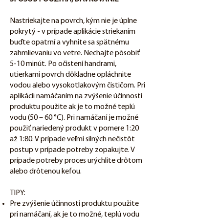
Nastriekajte na povrch, kým nie je úplne
pokrytý - v prípade aplikácie striekaním
buďte opatrní a vyhnite sa spätnému
zahmlievaniu vo vetre. Nechajte pôsobiť
5-10 minút. Po očistení handrami,
utierkami povrch dôkladne opláchnite
vodou alebo vysokotlakovým čističom. Pri
aplikácii namáčaním na zvýšenie účinnosti
produktu použite ak je to možné teplú
vodu (50 – 60 °C). Pri namáčaní je možné
použiť nariedený produkt v pomere 1:20
až 1:80. V prípade veľmi silných nečistôt
postup v prípade potreby zopakujte. V
prípade potreby proces urýchlite drôtom
alebo drôtenou kefou.
TIPY:
Pre zvýšenie účinnosti produktu použite
pri namáčaní, ak je to možné, teplú vodu