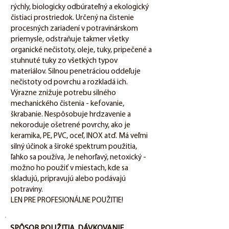
rýchly, biologicky odbúrateľný a ekologický
čistiaci prostriedok. Určený na čistenie
procesných zariadení v potravinárskom
priemysle, odstraňuje takmer všetky
organické nečistoty, oleje, tuky, pripečené a
stuhnuté tuky zo všetkých typov
materiálov. Silnou penetráciou oddeľuje
nečistoty od povrchu a rozkladá ich.
Výrazne znižuje potrebu silného
mechanického čistenia - kefovanie,
škrabanie. Nespôsobuje hrdzavenie a
nekoroduje ošetrené povrchy, ako je
keramika, PE, PVC, oceľ, INOX atď. Má veľmi
silný účinok a široké spektrum použitia,
ľahko sa používa, Je nehorľavý, netoxický -
možno ho použiť v miestach, kde sa
skladujú, pripravujú alebo podávajú
potraviny.
LEN PRE PROFESIONÁLNE POUŽITIE!
SPÔSOB POUŽITIA, DÁVKOVANIE