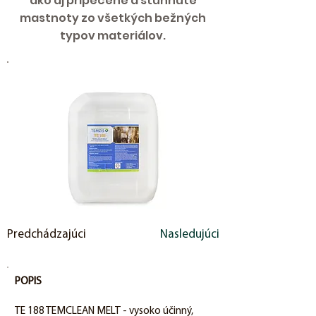
ako aj pripečené a stuhnuté
mastnoty zo všetkých bežných
typov materiálov.
Predchádzajúci
Nasledujúci
POPIS
TE 188 TEMCLEAN MELT - vysoko účinný,