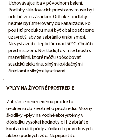
Uchovávajte iba v pôvodnom balení.
Podlahy skladovacích priestorov musia byť
odolné voči zásadám. Odtok z podlahy
nesmie byť smerovaný do kanalizácie. Po
použití produktu musí byť obal opäť tesne
uzavretý, aby sa zabránilo úniku zmesi.
Nevystavujte teplotám nad 50°C. Chráňte
pred mrazom. Neskladujte v miestnosti s
materiálmi, ktoré môžu spôsobovať
statickú elektrinu, silnými oxidačnými
činidlami a silnými kyselinami.
VPLYV NA ŽIVOTNÉ PROSTREDIE
Zabráňte neriedenému produktu
uvoľneniu do životného prostredia. Možný
škodlivý vplyv na vodné ekosystémy v
dôsledku vysokej hodnoty pH. Zabráňte
kontaminácii pôdy a úniku do povrchových
alebo spodných vôd. Nepripustite