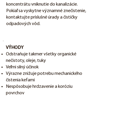
koncentrátu vniknutie do kanalizácie.
Pokiaľ sa vyskytne významné znečistenie,
kontaktujte príslušné úrady a čističky
odpadových vôd.
VÝHODY
Odstraňuje takmer všetky organické
nečistoty, oleje, tuky
Veľmi silný účinok
Výrazne znižuje potrebu mechanického
čistenia kefami
Nespôsobuje hrdzavenie a koróziu
povrchov
Nehorľavý, netoxický
TECHNICKÉ PARAMETRE
Skupenstvo: kvapalné