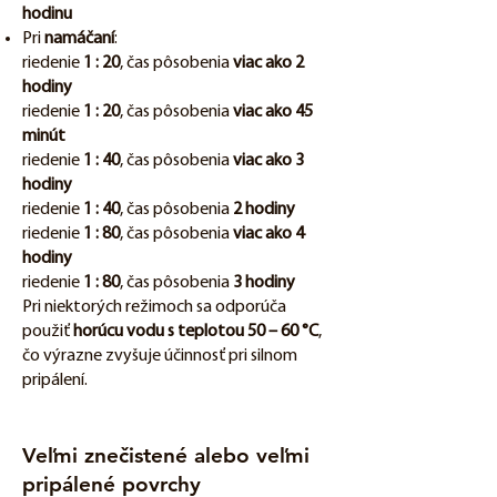
hodinu
Pri
namáčaní
:
riedenie
1 : 20
, čas pôsobenia
viac ako 2
hodiny
riedenie
1 : 20
, čas pôsobenia
viac ako 45
minút
riedenie
1 : 40
, čas pôsobenia
viac ako 3
hodiny
riedenie
1 : 40
, čas pôsobenia
2 hodiny
riedenie
1 : 80
, čas pôsobenia
viac ako 4
hodiny
riedenie
1 : 80
, čas pôsobenia
3 hodiny
Pri niektorých režimoch sa odporúča
použiť
horúcu vodu s teplotou 50 – 60 °C
,
čo výrazne zvyšuje účinnosť pri silnom
pripálení.
Veľmi znečistené alebo veľmi
pripálené povrchy