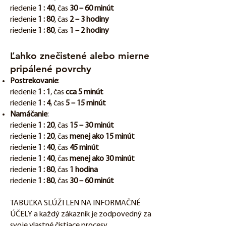
riedenie
1 : 40
, čas
30 – 60 minút
riedenie
1 : 80
, čas
2 – 3 hodiny
riedenie
1 : 80
, čas
1 – 2 hodiny
Ľahko znečistené alebo mierne
pripálené povrchy
Postrekovanie
:
riedenie
1 : 1
, čas
cca 5 minút
riedenie
1 : 4
, čas
5 – 15 minút
Namáčanie
:
riedenie
1 : 20
, čas
15 – 30 minút
riedenie
1 : 20
, čas
menej ako 15 minút
riedenie
1 : 40
, čas
45 minút
riedenie
1 : 40
, čas
menej ako 30 minút
riedenie
1 : 80
, čas
1 hodina
riedenie
1 : 80
, čas
30 – 60 minút
TABUĽKA SLÚŽI LEN NA INFORMAČNÉ
ÚČELY a každý zákazník je zodpovedný za
svoje vlastné čistiace procesy.