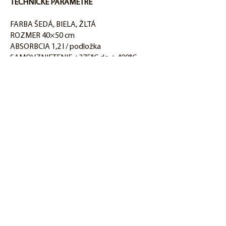
TECHNICKÉ PARAMETRE
FARBA ŠEDÁ, BIELA, ŽLTÁ
ROZMER 40×50 cm
ABSORBCIA 1,2 l / podložka
SAMOVZNIETENIE +375°C do + 400°C
HMOTNOSŤ 70 g/ks
HYGIENA A BEZPEČNOSŤ
Pri bežnom používaní a nakladaní
s výrobkom nevzniká žiadne
nebezpečenstvo.
Dokumenty na stiahnutie
Informačný list:
TE820