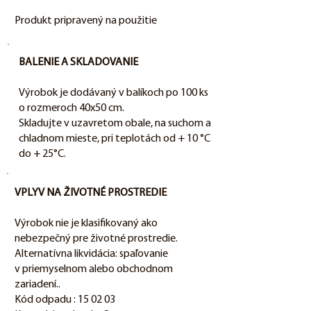
Produkt pripravený na použitie
BALENIE A SKLADOVANIE
Výrobok je dodávaný v balíkoch po 100 ks
o rozmeroch 40x50 cm.
Skladujte v uzavretom obale, na suchom a
chladnom mieste, pri teplotách od + 10 °C
do + 25°C.
VPLYV NA ŽIVOTNÉ PROSTREDIE
Výrobok nie je klasifikovaný ako
nebezpečný pre životné prostredie.
Alternatívna likvidácia: spaľovanie
v priemyselnom alebo obchodnom
zariadení..
Kód odpadu : 15 02 03