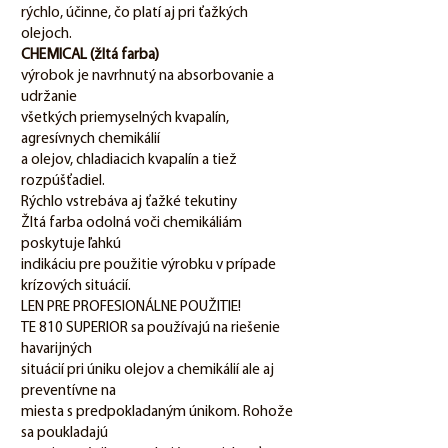
rýchlo, účinne, čo platí aj pri ťažkých
olejoch.
CHEMICAL (žltá farba)
výrobok je navrhnutý na absorbovanie a
udržanie
všetkých priemyselných kvapalín,
agresívnych chemikálií
a olejov, chladiacich kvapalín a tiež
rozpúšťadiel.
Rýchlo vstrebáva aj ťažké tekutiny
Žltá farba odolná voči chemikáliám
poskytuje ľahkú
indikáciu pre použitie výrobku v prípade
krízových situácií.
LEN PRE PROFESIONÁLNE POUŽITIE!
TE 810 SUPERIOR sa používajú na riešenie
havarijných
situácií pri úniku olejov a chemikálií ale aj
preventívne na
miesta s predpokladaným únikom. Rohože
sa poukladajú