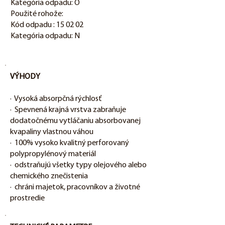
Kategória odpadu: O
Použité rohože:
Kód odpadu : 15 02 02
Kategória odpadu: N
VÝHODY
· Vysoká absorpčná rýchlosť
· Spevnená krajná vrstva zabraňuje
dodatočnému vytláčaniu absorbovanej
kvapaliny vlastnou váhou
· 100% vysoko kvalitný perforovaný
polypropylénový materiál
· odstraňujú všetky typy olejového alebo
chemického znečistenia
· chráni majetok, pracovníkov a životné
prostredie