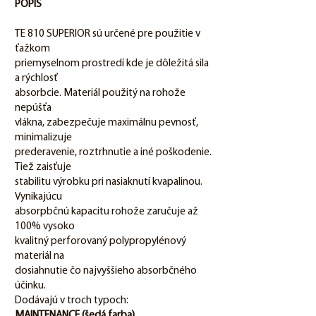
POPIS
TE 810 SUPERIOR sú určené pre použitie v
ťažkom
priemyselnom prostredí kde je dôležitá sila
a rýchlosť
absorbcie. Materiál použitý na rohože
nepúšťa
vlákna, zabezpečuje maximálnu pevnosť,
minimalizuje
prederavenie, roztrhnutie a iné poškodenie.
Tiež zaisťuje
stabilitu výrobku pri nasiaknutí kvapalinou.
Vynikajúcu
absorpbčnú kapacitu rohože zaručuje až
100% vysoko
kvalitný perforovaný polypropylénový
materiál na
dosiahnutie čo najvyššieho absorbčného
účinku.
Dodávajú v troch typoch:
MAINTENANCE (šedá farba)