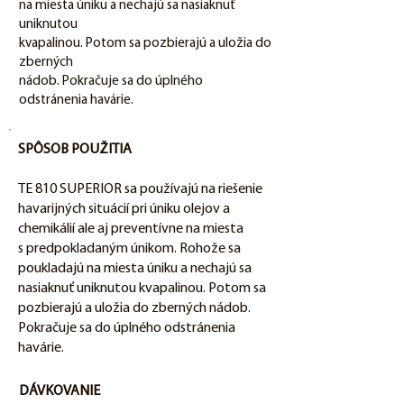
na miesta úniku a nechajú sa nasiaknuť
uniknutou
kvapalinou. Potom sa pozbierajú a uložia do
zberných
nádob. Pokračuje sa do úplného
odstránenia havárie.
SPÔSOB POUŽITIA
TE 810 SUPERIOR sa používajú na riešenie
havarijných situácií pri úniku olejov a
chemikálií ale aj preventívne na miesta
s predpokladaným únikom. Rohože sa
poukladajú na miesta úniku a nechajú sa
nasiaknuť uniknutou kvapalinou. Potom sa
pozbierajú a uložia do zberných nádob.
Pokračuje sa do úplného odstránenia
havárie.
DÁVKOVANIE