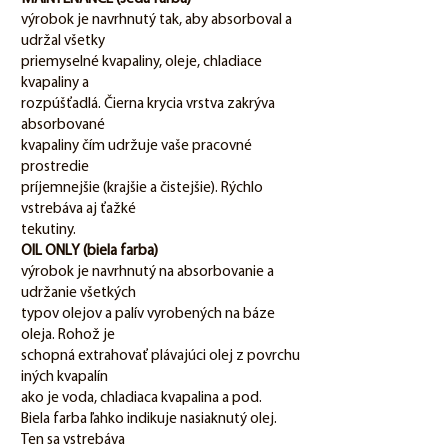
výrobok je navrhnutý tak, aby absorboval a
udržal všetky
priemyselné kvapaliny, oleje, chladiace
kvapaliny a
rozpúšťadlá. Čierna krycia vrstva zakrýva
absorbované
kvapaliny čím udržuje vaše pracovné
prostredie
príjemnejšie (krajšie a čistejšie). Rýchlo
vstrebáva aj ťažké
tekutiny.
OIL ONLY (biela farba)
výrobok je navrhnutý na absorbovanie a
udržanie všetkých
typov olejov a palív vyrobených na báze
oleja. Rohož je
schopná extrahovať plávajúci olej z povrchu
iných kvapalín
ako je voda, chladiaca kvapalina a pod.
Biela farba ľahko indikuje nasiaknutý olej.
Ten sa vstrebáva