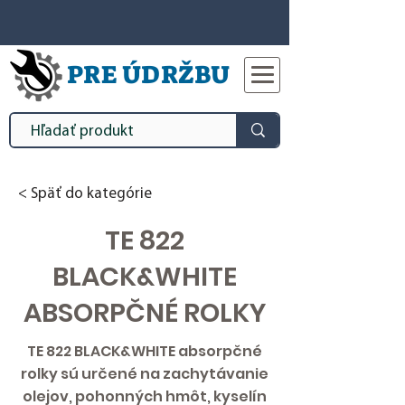
PRE ÚDRŽBU
< Späť do kategórie
TE 822
BLACK&WHITE
ABSORPČNÉ ROLKY
TE 822 BLACK&WHITE absorpčné
rolky sú určené na zachytávanie
olejov, pohonných hmôt, kyselín