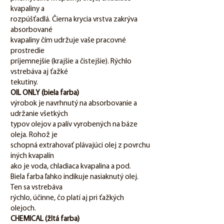
kvapaliny a
rozpúšťadlá. Čierna krycia vrstva zakrýva
absorbované
kvapaliny čím udržuje vaše pracovné
prostredie
príjemnejšie (krajšie a čistejšie). Rýchlo
vstrebáva aj ťažké
tekutiny.
OIL ONLY (biela farba)
výrobok je navrhnutý na absorbovanie a
udržanie všetkých
typov olejov a palív vyrobených na báze
oleja. Rohož je
schopná extrahovať plávajúci olej z povrchu
iných kvapalín
ako je voda, chladiaca kvapalina a pod.
Biela farba ľahko indikuje nasiaknutý olej.
Ten sa vstrebáva
rýchlo, účinne, čo platí aj pri ťažkých
olejoch.
CHEMICAL (žltá farba)