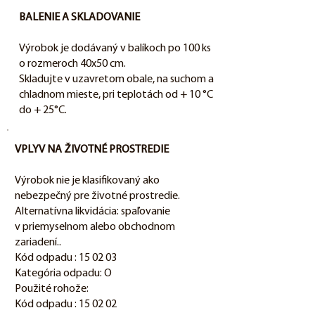
BALENIE A SKLADOVANIE
Výrobok je dodávaný v balíkoch po 100 ks
o rozmeroch 40x50 cm.
Skladujte v uzavretom obale, na suchom a
chladnom mieste, pri teplotách od + 10 °C
do + 25°C.
VPLYV NA ŽIVOTNÉ PROSTREDIE
Výrobok nie je klasifikovaný ako
nebezpečný pre životné prostredie.
Alternatívna likvidácia: spaľovanie
v priemyselnom alebo obchodnom
zariadení..
Kód odpadu : 15 02 03
Kategória odpadu: O
Použité rohože:
Kód odpadu : 15 02 02