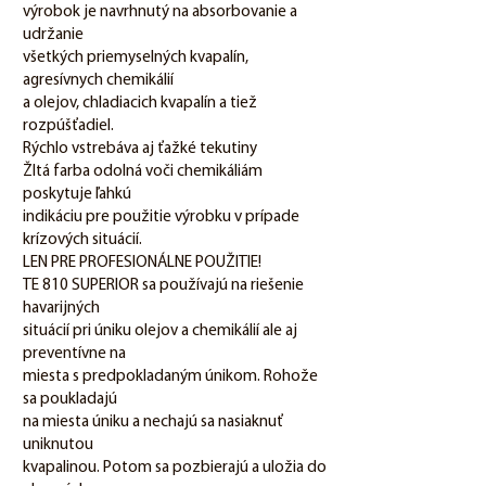
výrobok je navrhnutý na absorbovanie a
udržanie
všetkých priemyselných kvapalín,
agresívnych chemikálií
a olejov, chladiacich kvapalín a tiež
rozpúšťadiel.
Rýchlo vstrebáva aj ťažké tekutiny
Žltá farba odolná voči chemikáliám
poskytuje ľahkú
indikáciu pre použitie výrobku v prípade
krízových situácií.
LEN PRE PROFESIONÁLNE POUŽITIE!
TE 810 SUPERIOR sa používajú na riešenie
havarijných
situácií pri úniku olejov a chemikálií ale aj
preventívne na
miesta s predpokladaným únikom. Rohože
sa poukladajú
na miesta úniku a nechajú sa nasiaknuť
uniknutou
kvapalinou. Potom sa pozbierajú a uložia do