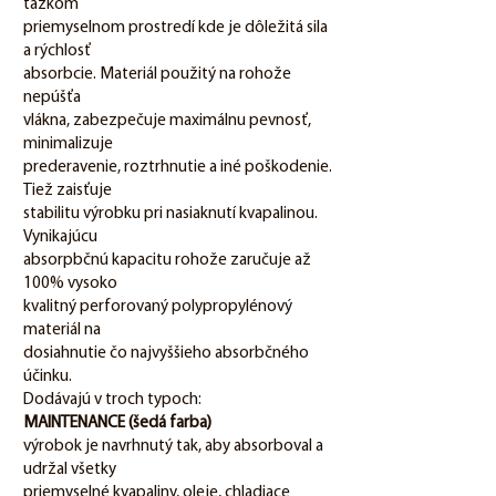
ťažkom
priemyselnom prostredí kde je dôležitá sila
a rýchlosť
absorbcie. Materiál použitý na rohože
nepúšťa
vlákna, zabezpečuje maximálnu pevnosť,
minimalizuje
prederavenie, roztrhnutie a iné poškodenie.
Tiež zaisťuje
stabilitu výrobku pri nasiaknutí kvapalinou.
Vynikajúcu
absorpbčnú kapacitu rohože zaručuje až
100% vysoko
kvalitný perforovaný polypropylénový
materiál na
dosiahnutie čo najvyššieho absorbčného
účinku.
Dodávajú v troch typoch:
MAINTENANCE (šedá farba)
výrobok je navrhnutý tak, aby absorboval a
udržal všetky
priemyselné kvapaliny, oleje, chladiace