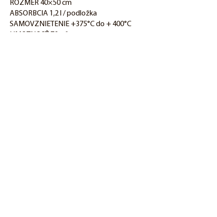
ROZMER 40×50 cm
ABSORBCIA 1,2 l / podložka
SAMOVZNIETENIE +375°C do + 400°C
HMOTNOSŤ 70 g/ks
HYGIENA A BEZPEČNOSŤ
Pri bežnom používaní a nakladaní
s výrobkom nevzniká žiadne
nebezpečenstvo.
Dokumenty na stiahnutie
Informačný list:
TE822
PREudrzbu.sk
TEMZIS s.r.o.